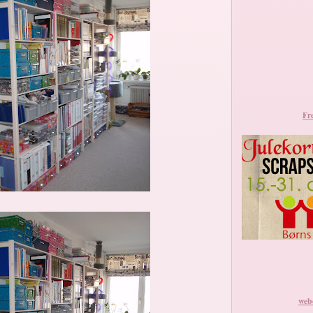
Fr
web