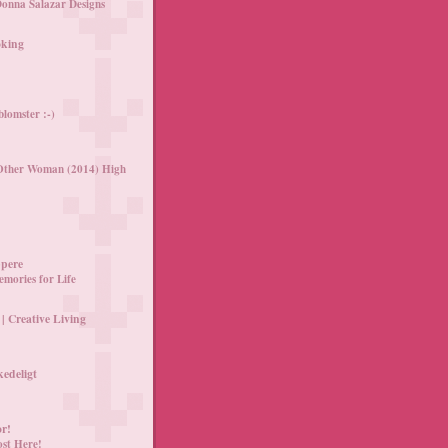
Donna Salazar Designs
oking
lomster :-)
Other Woman (2014) High
pere
emories for Life
| Creative Living
kedeligt
or!
ost Here!