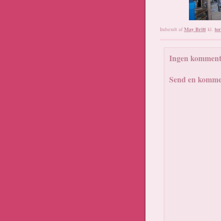
May Britt
to
Indsendt af
kl.
Ingen komment
Send en komme