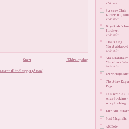
13 år siden
Scrappe Chris
Barnets bog samt 
14 år siden
Gry-Beate`s kor
Bordkort!
14 år siden
Tina's blog
Meget afslappet
15 år siden
Ane Skarsholm
Start
Ældre opslag
Min 40 års fødse
16 år siden
arer til indlægget (Atom)
www.scrapsiste
The Stine Exper
Page
unikscrap.dk - 
scrapbooking -
scrapbooking
LiFe AnD tImEs
Just Magnolia
AK Foto