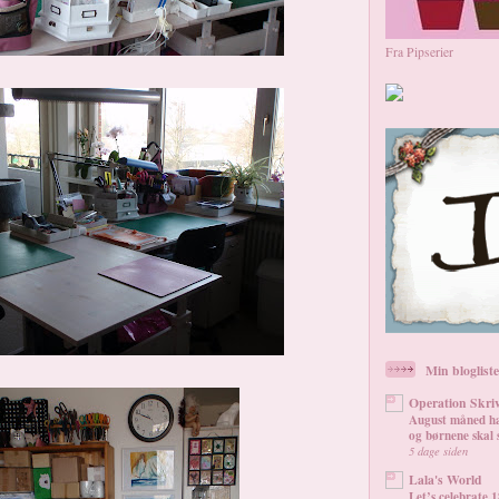
Fra Pipserier
Min blogliste
Operation Skri
August måned ha
og børnene skal s
5 dage siden
Lala's World
Let’s celebrate 