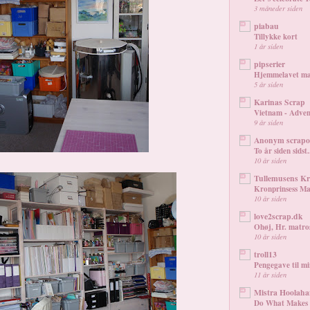
3 måneder siden
piabau
Tillykke kort
1 år siden
pipserier
Hjemmelavet ma
5 år siden
Karinas Scrap
Vietnam - Adven
9 år siden
Anonym scrap
To år siden sidst.
10 år siden
Tullemusens Kr
Kronprinsess Ma
10 år siden
love2scrap.dk
Ohøj, Hr. matro
10 år siden
troll13
Pengegave til mi
11 år siden
Mistra Hoolah
Do What Makes Y