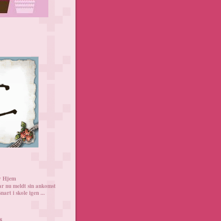
v Hjem
r nu meldt sin ankomst
nart i skole igen ...
18