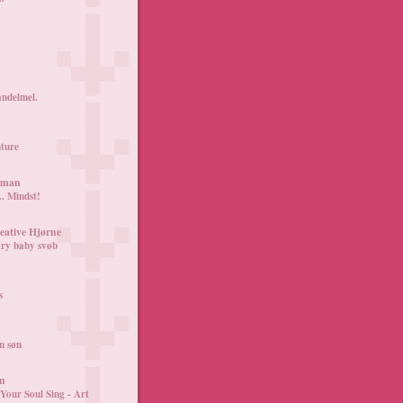
ndelmel.
ture
oman
.. Mindst!
eative Hjørne
ry baby svøb
s
n søn
an
our Soul Sing - Art