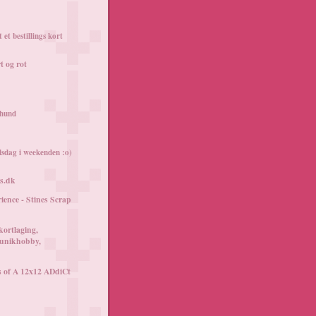
et bestillings kort
t og rot
 hund
lsdag i weekenden :o)
rs.dk
ience - Stines Scrap
kortlaging,
 unikhobby,
 of A 12x12 ADdiCt