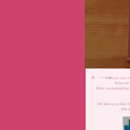
TORSDAG DEN 13.
Synes da o
Dette var oprindeligt
Det kræver jo ikke så
lille 