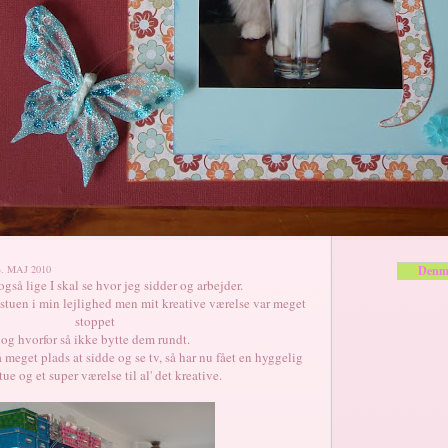
 MAJ 2010
Denm
gså lige I skal se hvor jeg sidder og arbejder.
 stuen i min lejlighed men mit kreative værelse var meget
stoppet
og hvorfor så ikke bytte dem rundt.
 meget plads at sidde og se tv, så har nu fået en hyggelig
stue og et super værelse til al' det kreative.