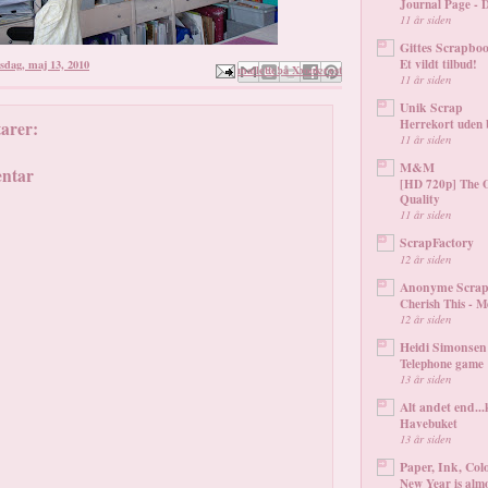
Journal Page - 
11 år siden
Gittes Scrapbo
rsdag, maj 13, 2010
Et vildt tilbud!
Send med mail
Blog om dette!
Del via Facebook
Del på X
Del på Pinterest
11 år siden
Unik Scrap
Herrekort uden b
arer:
11 år siden
M&M
ntar
[HD 720p] The 
Quality
11 år siden
ScrapFactory
12 år siden
Anonyme Scrap
Cherish This - M
12 år siden
Heidi Simonsen 
Telephone game
13 år siden
Alt andet end...
Havebuket
13 år siden
Paper, Ink, Col
New Year is alm