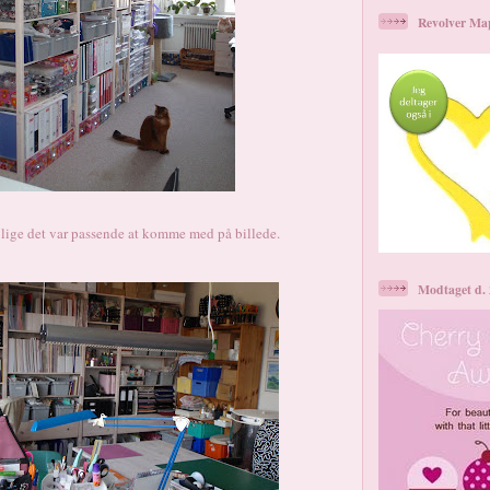
Revolver Ma
lige det var passende at komme med på billede.
Modtaget d. 